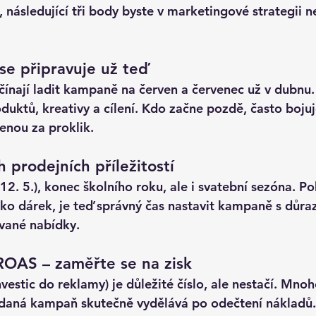
 následující tři body byste v marketingové strategii n
 se připravuje už teď
ínají ladit kampaně na červen a červenec už v dubnu. 
duktů, kreativy a cílení. Kdo začne pozdě, často bojuje
cenou za proklik.
ch prodejních příležitostí
12. 5.), konec školního roku, ale i svatební sezóna. P
ko dárek, je teď správný čas nastavit kampaně s důr
ované nabídky.
ROAS – zaměřte se na zisk
estic do reklamy) je důležité číslo, ale nestačí. Mnoh
 daná kampaň skutečně vydělává po odečtení nákladů.