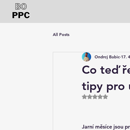
All Posts
Ondrej Babic
17. 
Co teď ře
tipy pro
Hodnoceno NaN z 
Jarní měsíce jsou 