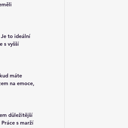
eměli 
Je to ideální 
 s vyšší 
okud máte 
azem na emoce, 
em důležitější 
 Práce s marží 