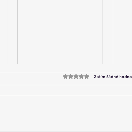
Hodnoceno 0 z 5 hvězdiček.
Zatím žádné hodno
Google poprvé spustil
Koli
samostatný Discover Core
Ads 