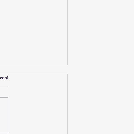
cení
k stojí správa Google
v roce 2026