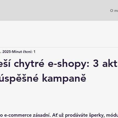
O m
4. 2025
Minut čtení: 1
ší chytré e-shopy: 3 akt
 úspěšné kampaně
5 hvězdiček.
pro e-commerce zásadní. Ať už prodáváte šperky, módu