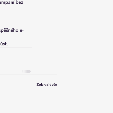
kampaní bez 
úspěšného e-
ůst.
Zobrazit vše