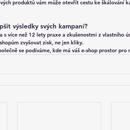
livých produktů vám může otevřít cestu ke škálování 
epšit výsledky svých kampaní?
a s více než 12 lety praxe a zkušenostmi z vlastního 
opům zvyšovat zisk, ne jen kliky.
polečně se podíváme, kde má váš e-shop prostor pro r