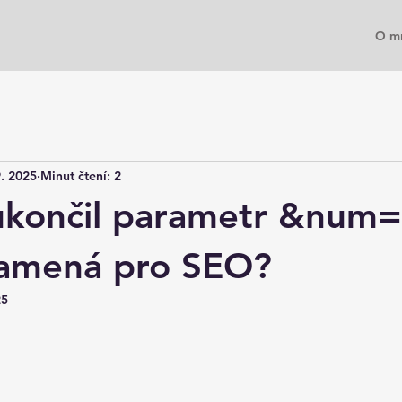
O m
9. 2025
Minut čtení: 2
ukončil parametr &num=
namená pro SEO?
25
5 hvězdiček.