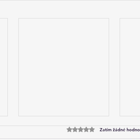
Hodnoceno 0 z 5 hvězdiček.
Zatím žádné hodno