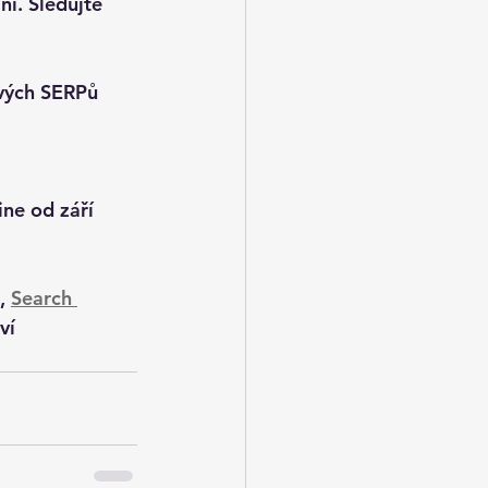
ní. Sledujte 
vých SERPů 
ine od 
září 
, 
Search 
ví 