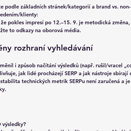
e podle 
základních stránek/kategorií
 a 
brand vs. non
edením/klienty:
 že 
pokles impresí po 12.–15. 9.
 je metodická změna, n
žte to odkazy na oborová média.
ny rozhraní vyhledávání
ěnil i způsob načítání výsledků (např. rušil/vracel „c
livňuje, jak lidé procházejí SERP a jak nástroje sbírají 
 
stabilita technických metrik SERPu není zaručená
 a je
ky.
O výsledky?