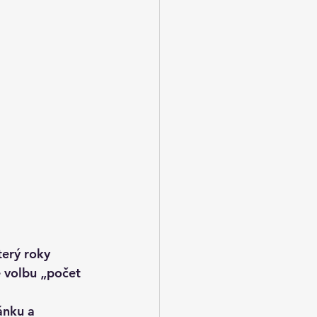
erý roky 
e volbu „počet 
ánku
 a 