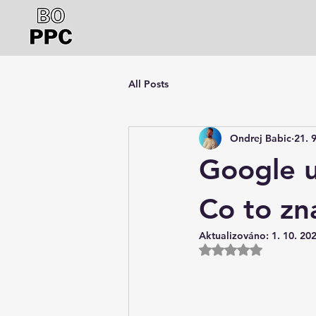
All Posts
Ondrej Babic
21. 
Google 
Co to z
Aktualizováno:
1. 10. 20
Hodnoceno NaN z 