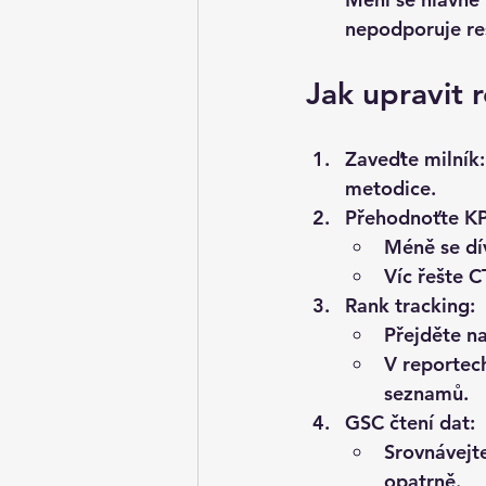
nepodporuje res
Jak upravit r
Zaveďte milník:
metodice.
Přehodnoťte KP
Méně se dí
Víc řešte 
C
Rank tracking:
Přejděte n
V reportec
seznamů.
GSC čtení dat:
Srovnávejt
opatrně.