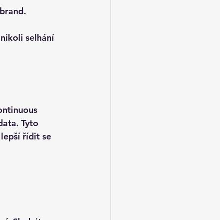
-brand
.
ikoli selhání 
ontinuous 
data. Tyto 
 lepší řídit se 