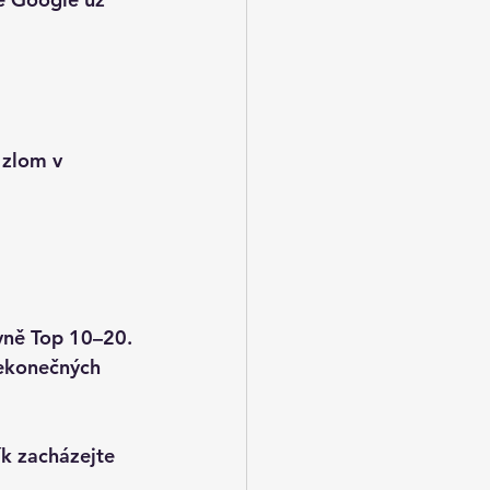
 zlom v 
vně 
Top 10–20
.
nekonečných 
ík zacházejte 