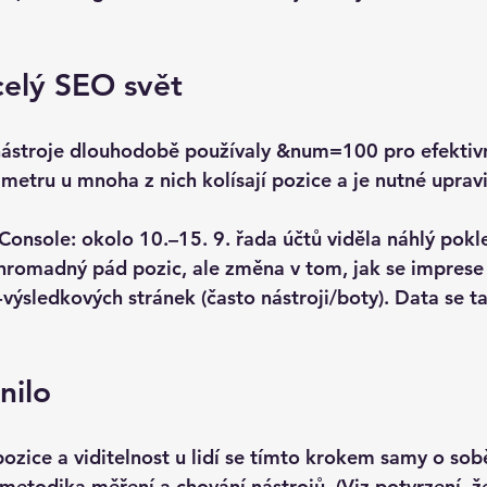
 celý SEO svět
ástroje
 dlouhodobě používaly &num=100 pro efektivn
ametru u mnoha z nich 
kolísají pozice
 a je nutné uprav
Console:
 okolo 10.–15. 9. řada účtů viděla 
náhlý pokl
romadný pád pozic, ale změna v tom, jak se imprese 
-výsledkových stránek (často nástroji/boty). Data se t
nilo
pozice
 a 
viditelnost u lidí
 se tímto krokem samy o sobě
metodika měření
 a chování nástrojů. (Viz potvrzení, 