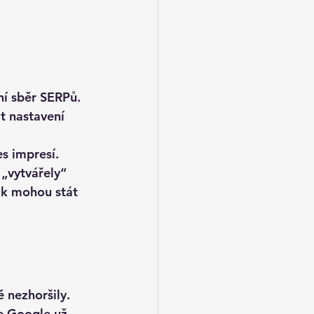
í sběr SERPů. 
it nastavení 
es impresí
. 
„vytvářely“ 
ak mohou stát 
 nezhoršily. 
že Google už 