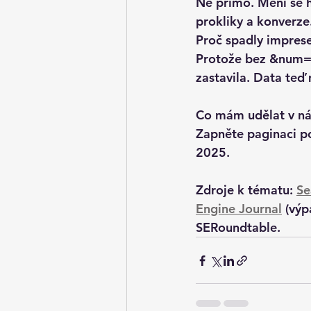
Ne přímo. Mění se h
prokliky a konverze
Proč spadly impres
Protože bez &num=1
zastavila. Data teď 
Co mám udělat v nás
Zapněte 
paginaci p
2025
.
Zdroje k tématu: 
Se
Engine Journal
 (výp
SERoundtable.