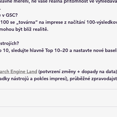
lavně 
měření
, ne vaše reálná přítomnost ve vyhledává
.
e v GSC?
00 se „továrna“ na imprese z načítání 100-výsledko
mohou být blíž realitě.
trojích? 
o 10
, sledujte hlavně 
Top 10–20
 a nastavte nové basel
arch Engine Land
 (potvrzení změny + dopady na data)
adky nástrojů a pokles impresí), průběžné zpravodajst