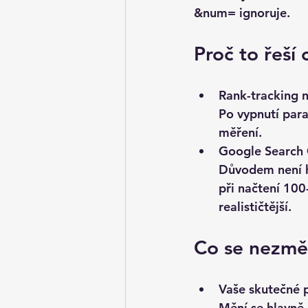
&num= ignoruje.
Proč to řeší
Rank-tracking n
Po vypnutí par
měření.
Google Search 
Důvodem není h
při načtení 100
realističtější
.
Co se 
nezmě
Vaše skutečné 
Mění se hlavně 