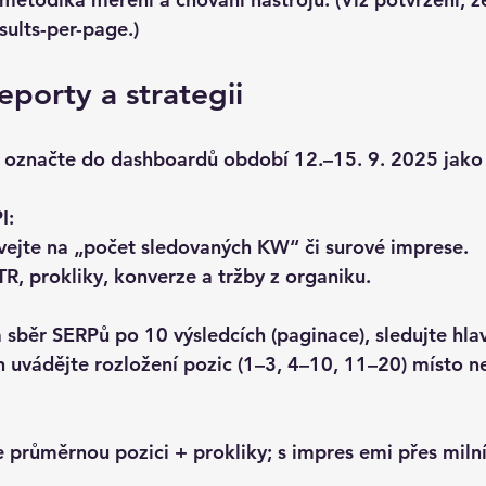
ults-per-page.)
eporty a strategii
 označte do dashboardů období 
12.–15. 9. 2025
 jako
I:
vejte na „počet sledovaných KW“ či surové 
imprese
.
TR, prokliky, konverze a tržby
 z organiku.
a sběr SERPů 
po 10 výsledcích
 (paginace), sledujte hla
h uvádějte 
rozložení pozic
 (1–3, 4–10, 11–20) místo 
e 
průměrnou pozici + prokliky
; s impres emi přes miln