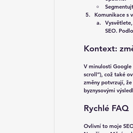
Segmentujt
Komunikace s v
Vysvětlete,
SEO. Podlo
Kontext: změ
V minulosti Google m
scroll“), což také ov
změny potvrzují, že
byznysovými výsled
Rychlé FAQ
Ovlivní to moje SE