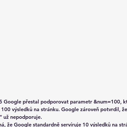
25 Google přestal podporovat parametr &num=100, kt
 
100 výsledků na stránku
. Google zároveň potvrdil, ž
“ už nepodporuje. 
á, že Google standardně servíruje 
10 výsledků na str