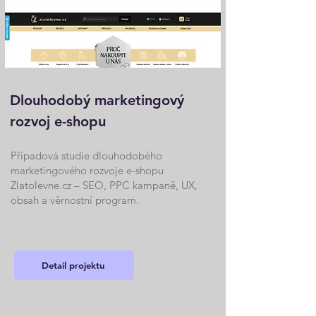
Dlouhodobý marketingový
rozvoj e-shopu
Případová studie dlouhodobého
marketingového rozvoje e-shopu
Zlatolevne.cz – SEO, PPC kampaně, UX,
obsah a věrnostní program.
Detail projektu