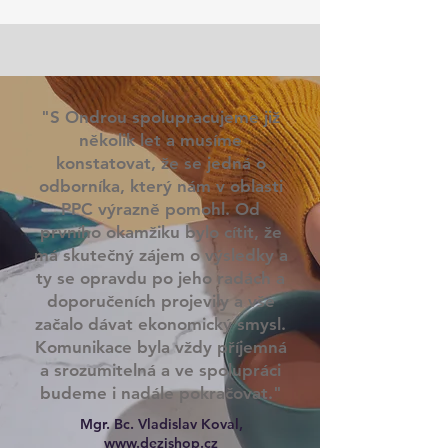
"S Ondrou spolupracujeme již
několik let a musíme
konstatovat, že se jedná o
odborníka, který nám v oblasti
PPC výrazně pomohl. Od
prvního okamžiku bylo cítit, že
má skutečný zájem o výsledky a
ty se opravdu po jeho radách a
doporučeních projevily a vše
začalo dávat ekonomický smysl.
Komunikace byla vždy příjemná
a srozumitelná a ve spolupráci
budeme i nadále pokračovat."
Mgr. Bc. Vladislav Koval,
www.dezishop.cz