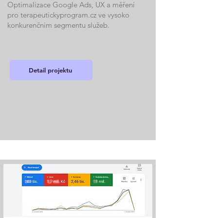
Optimalizace Google Ads, UX a měření
pro terapeutickyprogram.cz ve vysoko
konkurenčním segmentu služeb.
Detail projektu