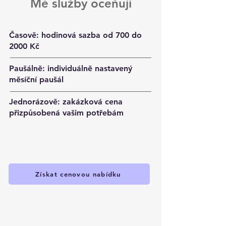
Mé služby oceňuji
Časově:
hodinová sazba od 700 do
2000 Kč
Paušálně:
individuálně nastavený
měsíční paušál
Jednorázově:
zakázková cena
přizpůsobená vašim potřebám
Získat cenovou nabídku