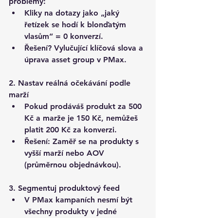
problémy:
Kliky na dotazy jako „jaký 
řetízek se hodí k blonďatým 
vlasům“ = 0 konverzí.
Řešení? 
Vylučující klíčová slova
 a 
úprava asset group v PMax.
2. Nastav reálná očekávání podle 
marží
Pokud prodáváš produkt za 500 
Kč a marže je 150 Kč, nemůžeš 
platit 200 Kč za konverzi.
Řešení: 
Zaměř se na produkty s 
vyšší marží nebo AOV 
(průměrnou objednávkou)
.
3. Segmentuj produktový feed
V PMax kampaních 
nesmí být 
všechny produkty v jedné 