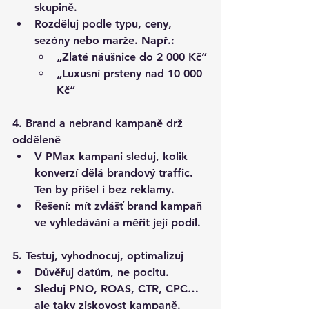
skupině
.
Rozděluj podle typu, ceny, 
sezóny nebo marže. Např.:
„Zlaté náušnice do 2 000 Kč“
„Luxusní prsteny nad 10 000 
Kč“
4. Brand a nebrand kampaně drž 
odděleně
V PMax kampani sleduj, kolik 
konverzí dělá brandový traffic. 
Ten by přišel i bez reklamy.
Řešení: 
mít zvlášť brand kampaň 
ve vyhledávání
 a měřit její podíl.
5. Testuj, vyhodnocuj, optimalizuj
Důvěřuj datům, ne pocitu.
Sleduj PNO, ROAS, CTR, CPC… 
ale taky 
ziskovost kampaně
.