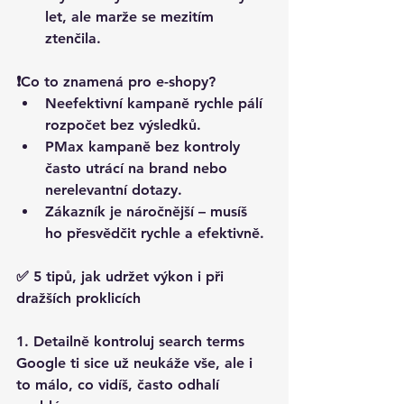
let, ale marže se mezitím 
ztenčila.
❗Co to znamená pro e-shopy?
Neefektivní kampaně 
rychle pálí 
rozpočet bez výsledků
.
PMax kampaně bez kontroly 
často utrácí na brand nebo 
nerelevantní dotazy
.
Zákazník je náročnější
 – musíš 
ho přesvědčit rychle a efektivně.
✅ 5 tipů, jak udržet výkon i při 
dražších proklicích
1. Detailně kontroluj search terms
Google ti sice už neukáže vše, ale i 
to málo, co vidíš, často odhalí 