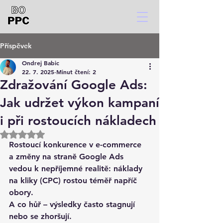
Příspěvek
Ondrej Babic
22. 7. 2025
Minut čtení: 2
Zdražování Google Ads:
Jak udržet výkon kampaní
i při rostoucích nákladech
Hodnoceno NaN z 5 hvězdiček.
Rostoucí konkurence v e-commerce 
a změny na straně Google Ads 
vedou k nepříjemné realitě: 
náklady 
na kliky (CPC) rostou téměř napříč 
obory
. 
A co hůř – 
výsledky často stagnují 
nebo se zhoršují
.